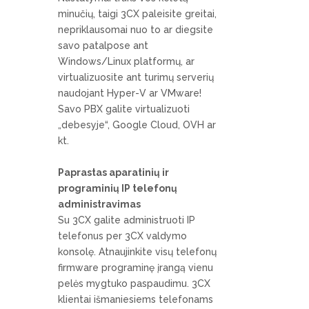
minučių, taigi 3CX paleisite greitai,
nepriklausomai nuo to ar diegsite
savo patalpose ant
Windows/Linux platformų, ar
virtualizuosite ant turimų serverių
naudojant Hyper-V ar VMware!
Savo PBX galite virtualizuoti
„debesyje“, Google Cloud, OVH ar
kt.
Paprastas aparatinių ir
programinių IP telefonų
administravimas
Su 3CX galite administruoti IP
telefonus per 3CX valdymo
konsolę. Atnaujinkite visų telefonų
firmware programinę įrangą vienu
pelės mygtuko paspaudimu. 3CX
klientai išmaniesiems telefonams