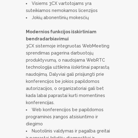
Visiems 3CX vartotojams yra
suteikiamos nemokamos licenzijos
Jokių abonentinių mokesčių
Modernios funkcijos išskirtiniam
bendradarbiavimui
3CX sistemoje integruotas WebMeeting
sprendimas pagerina darbuotojų
produktyvumą, o naudojama WebRTC
technologija užtikrina išskirtinai paprastą
naudojimą. Dalyviai gali prisijungti prie
konferencijos be jokios papildomos
autorizacijos, o organizatoriai gali bet
kada labai paprastai kurti momentines
konferencijas.
Web konferencijos be papildomos
programinės įrangos atsisiuntimo ir
diegimo
Nuotolinis valdymas ir pagalba greitai
ir paprastai trikdžių diagnostikai ir