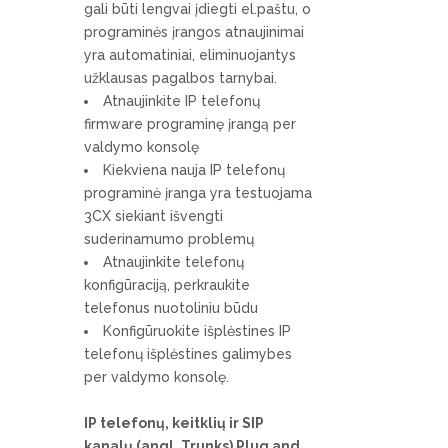
gali būti lengvai įdiegti el.paštu, o
programinės įrangos atnaujinimai
yra automatiniai, eliminuojantys
užklausas pagalbos tarnybai.
Atnaujinkite IP telefonų
firmware programinę įrangą per
valdymo konsolę
Kiekviena nauja IP telefonų
programinė įranga yra testuojama
3CX siekiant išvengti
suderinamumo problemų
Atnaujinkite telefonų
konfigūraciją, perkraukite
telefonus nuotoliniu būdu
Konfigūruokite išplėstines IP
telefonų išplėstines galimybes
per valdymo konsolę.
IP telefonų, keitklių ir SIP
kanalų (angl. Trunks) Plug and