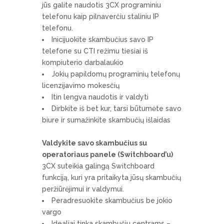
jūs galite naudotis 3CX programiniu
telefonu kaip pilnaverčiu staliniu IP
telefonu.
Inicijuokite skambučius savo IP
telefone su CTI režimu tiesiai iš
kompiuterio darbalaukio
Jokių papildomų programinių telefonų
licenzijavimo mokesčių
Itin lengva naudotis ir valdyti
Dirbkite iš bet kur, tarsi būtumėte savo
biure ir sumažinkite skambučių išlaidas
Valdykite savo skambučius su
operatoriaus panele (Switchboard’u)
3CX suteikia galingą Switchboard
funkciją, kuri yra pritaikyta jūsų skambučių
peržiūrėjimui ir valdymui.
Peradresuokite skambučius be jokio
vargo
Idealiai tinka skambučiu centrams –