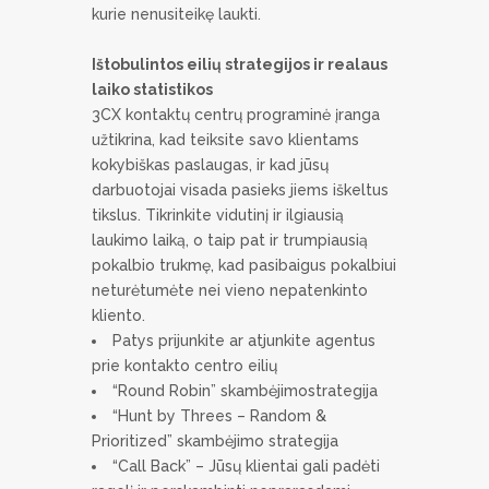
kurie nenusiteikę laukti.
Ištobulintos eilių strategijos
ir realaus
laiko statistikos
3CX kontaktų centrų programinė įranga
užtikrina, kad teiksite savo klientams
kokybiškas paslaugas, ir kad jūsų
darbuotojai visada pasieks jiems iškeltus
tikslus. Tikrinkite vidutinį ir ilgiausią
laukimo laiką, o taip pat ir trumpiausią
pokalbio trukmę, kad pasibaigus pokalbiui
neturėtumėte nei vieno nepatenkinto
kliento.
Patys prijunkite ar atjunkite agentus
prie kontakto centro eilių
“Round Robin” skambėjimostrategija
“Hunt by Threes – Random &
Prioritized” skambėjimo strategija
“Call Back” – Jūsų klientai gali padėti