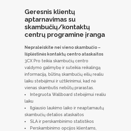
Geresnis klientų
aptarnavimas su
skambučių/kontaktų
centrų programine įranga
Nepraleiskite nei vieno skambučio –
Išplėstinės kontaktų centro ataskaitos
3CX Pro teikia skambučių centro
valdymo galimybę ir suteikia reikalingą
informaciją, būtiną skambučių eilių realiu
laiku stebėjimui ir užtikrinimui, kad nė
vienas skambutis nebūtų prarastas.
Integruota Wallboard stebėjimui realiu
laiku
Ilgiausio laukimo laiko ir neaptarnautų
skambučių detalios ataskaitos
SLA ir perskambinimo statistikos
Perskambinimo opcijos klientams,