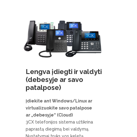
Lengva įdiegti ir valdyti
(debesyje ar savo
patalpose)
Įdiekite ant Windows/Linux ar
virtualizuokite savo patalpose
ar „debesyje“ (Cloud)
3CX telefonijos sistema užtikrina
paprastą diegimą bei valdymą.
Nustatymai truks vos keletą