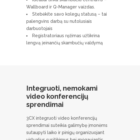
Wallboard ir Q-Manager vaizdas.
Stebėkite savo kolegų statusą – tai
palengvins darbą su nutolusiais
darbuotojais
Registratoriaus ręžimas užtikrina
lengvą įeinančių skambučių valdymą
Integruoti, nemokami
video konferencijų
sprendimai
3CX integruoti video konferencijų
sprendimai suteikia galimybę įmonėms
sutaupyti laiko ir pinigų organizuojant
virtualius susitikimus bei mėgaujantis