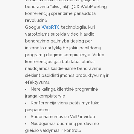
bendravimu “akis į akį”. 3CX WebMeeting
konferencijų sprendime panaudota
revoliucinė
Google
WebRTC
technologija, kuri
vartotojams suteikia video ir audio
bendravimo galimybę tiesiog per
interneto naršyklę be jokių papildomų
programų diegimo kompiuteryje. Video
konferencijos gali būti labai plačiai
naudojamos kasdieniame bendravime,
siekiant padidinti įmonės produktyvumą ir
efektyvumą.
Nereikalinga klientinė programinė
įranga kompiuteryje
Konferencija vienu pelės mygtuko
paspaudimu
Suderinamumas su VoIP ir video
Naudojamas duomenų perdavimo
greičio valdymas ir kontrolė