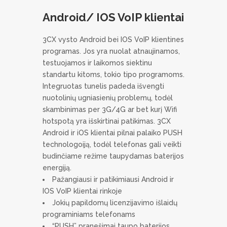
Android/ IOS VoIP klientai
3CX vysto Android bei IOS VoIP klientines
programas. Jos yra nuolat atnaujinamos,
testuojamos ir laikomos siektinu
standartu kitoms, tokio tipo programoms.
Integruotas tunelis padeda išvengti
nuotolinių ugniasienių problemų, todėl
skambinimas per 3G/4G ar bet kurį Wifi
hotspotą yra išskirtinai patikimas. 3CX
Android ir iOS klientai pilnai palaiko PUSH
technologoiją, todėl telefonas gali veikti
budinčiame režime taupydamas baterijos
energiją.
Pažangiausi ir patikimiausi Android ir
IOS VoIP klientai rinkoje
Jokių papildomų licenzijavimo išlaidų
programiniams telefonams
“PUSH” pranešimai taupo baterijos