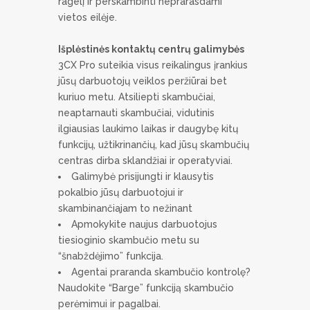
ragelį ir perskambinti neprarasdami
vietos eilėje.
Išplėstinės kontaktų centrų galimybės
3CX Pro suteikia visus reikalingus įrankius
jūsų darbuotojų veiklos peržiūrai bet
kuriuo metu. Atsiliepti skambučiai,
neaptarnauti skambučiai, vidutinis
ilgiausias laukimo laikas ir daugybę kitų
funkcijų, užtikrinančių, kad jūsų skambučių
centras dirba sklandžiai ir operatyviai.
Galimybė prisijungti ir klausytis
pokalbio jūsų darbuotojui ir
skambinančiajam to nežinant
Apmokykite naujus darbuotojus
tiesioginio skambučio metu su
“šnabždėjimo” funkcija.
Agentai praranda skambučio kontrolę?
Naudokite “Barge” funkciją skambučio
perėmimui ir pagalbai.