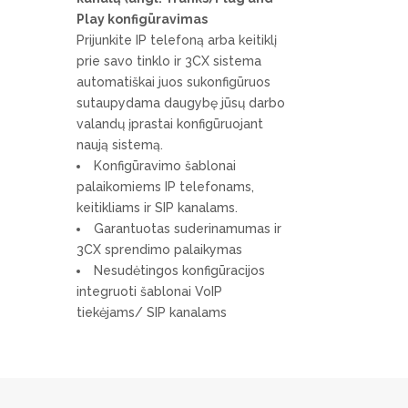
Play konfigūravimas
Prijunkite IP telefoną arba keitiklį
prie savo tinklo ir 3CX sistema
automatiškai juos sukonfigūruos
sutaupydama daugybę jūsų darbo
valandų įprastai konfigūruojant
naują sistemą.
Konfigūravimo šablonai
palaikomiems IP telefonams,
keitikliams ir SIP kanalams.
Garantuotas suderinamumas ir
3CX sprendimo palaikymas
Nesudėtingos konfigūracijos
integruoti šablonai VoIP
tiekėjams/ SIP kanalams