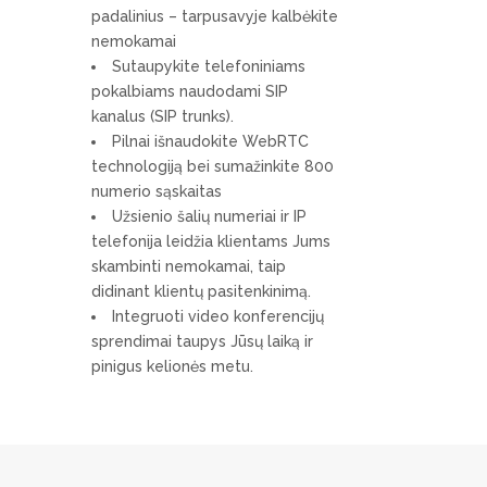
padalinius – tarpusavyje kalbėkite
nemokamai
Sutaupykite telefoniniams
pokalbiams naudodami SIP
kanalus (SIP trunks).
Pilnai išnaudokite WebRTC
technologiją bei sumažinkite 800
numerio sąskaitas
Užsienio šalių numeriai ir IP
telefonija leidžia klientams Jums
skambinti nemokamai, taip
didinant klientų pasitenkinimą.
Integruoti video konferencijų
sprendimai taupys Jūsų laiką ir
pinigus kelionės metu.