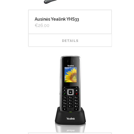
Ausinės Yealink YHS33
€
26.00
DETAILS