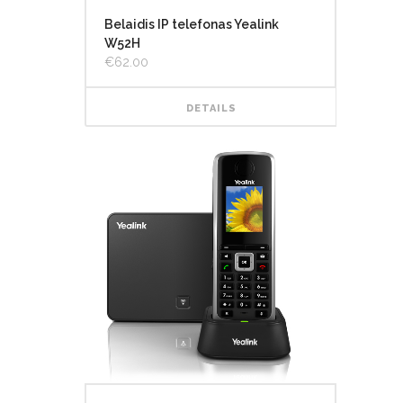
Belaidis IP telefonas Yealink
W52H
€
62.00
DETAILS