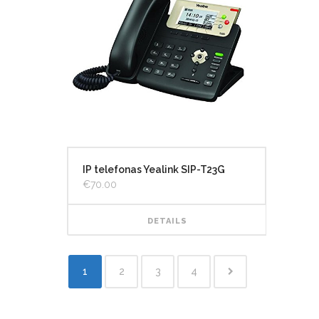
IP telefonas Yealink SIP-T23G
€
70.00
DETAILS
1
2
3
4