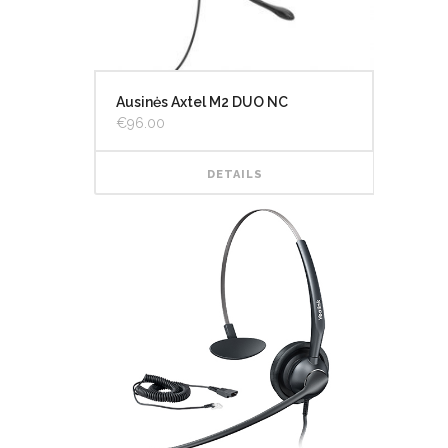
Ausinės Axtel M2 DUO NC
€
96.00
DETAILS