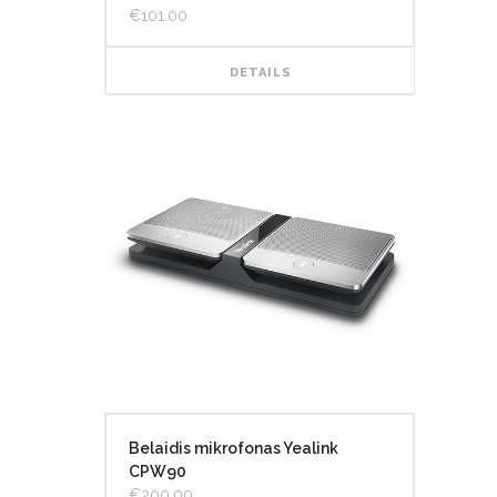
€
101.00
DETAILS
Belaidis mikrofonas Yealink
CPW90
€
200.00