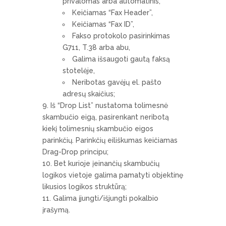
privalomas arba automatinis,
Keičiamas “Fax Header”,
Keičiamas “Fax ID”,
Fakso protokolo pasirinkimas
G711, T.38 arba abu,
Galima išsaugoti gautą faksą
stotelėje,
Neribotas gavėjų el. pašto
adresų skaičius;
Iš “Drop List” nustatoma tolimesnė
skambučio eigą, pasirenkant neribotą
kiekį tolimesnių skambučio eigos
parinkčių. Parinkčių eiliškumas keičiamas
Drag-Drop principu;
Bet kurioje įeinančių skambučių
logikos vietoje galima pamatyti objektinę
likusios logikos struktūrą;
Galima įjungti/išjungti pokalbio
įrašymą.