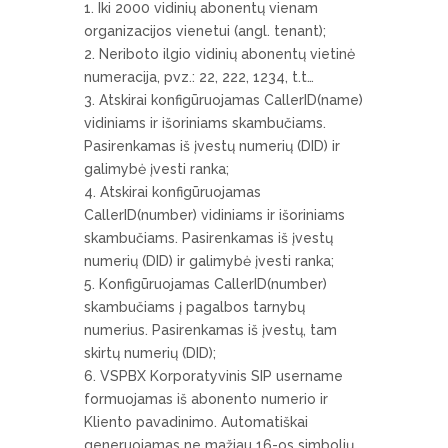
Iki 2000 vidinių abonentų vienam
organizacijos vienetui (angl. tenant);
Neriboto ilgio vidinių abonentų vietinė
numeracija, pvz.: 22, 222, 1234, t.t…
Atskirai konfigūruojamas CallerID(name)
vidiniams ir išoriniams skambučiams.
Pasirenkamas iš įvestų numerių (DID) ir
galimybė įvesti ranka;
Atskirai konfigūruojamas
CallerID(number) vidiniams ir išoriniams
skambučiams. Pasirenkamas iš įvestų
numerių (DID) ir galimybė įvesti ranka;
Konfigūruojamas CallerID(number)
skambučiams į pagalbos tarnybų
numerius. Pasirenkamas iš įvestų, tam
skirtų numerių (DID);
VSPBX Korporatyvinis SIP username
formuojamas iš abonento numerio ir
Kliento pavadinimo. Automatiškai
generuojamas ne mažiau 16-os simbolių