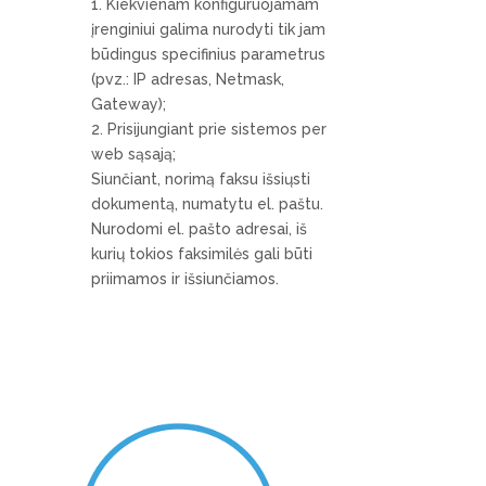
Kiekvienam konfigūruojamam
įrenginiui galima nurodyti tik jam
būdingus specifinius parametrus
(pvz.: IP adresas, Netmask,
Gateway);
Prisijungiant prie sistemos per
web sąsają;
Siunčiant, norimą faksu išsiųsti
dokumentą, numatytu el. paštu.
Nurodomi el. pašto adresai, iš
kurių tokios faksimilės gali būti
priimamos ir išsiunčiamos.