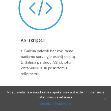
AGI skriptai:
Galima paleisti bet kokį tame
pačiame serveryje esantį skriptą;
Galima perduoti AGI skriptui
kintamuosius su priskirtomis
reikšmėmis.
Mūsų svetainėje naudojami slapukai siekiant užtikrinti geriausią
patirtį mūsų svetainėje.
Sutinku
Read more