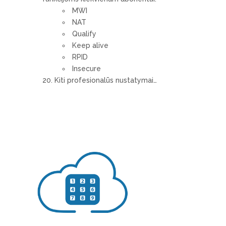
MWI
NAT
Qualify
Keep alive
RPID
Insecure
Kiti profesionalūs nustatymai…