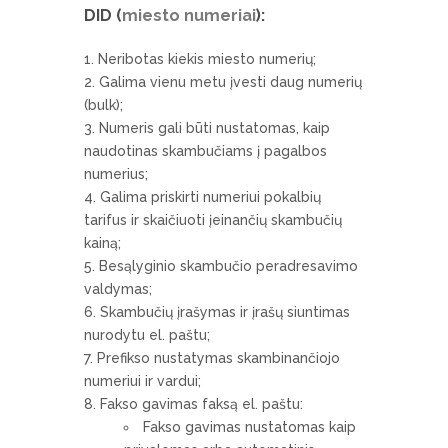
DID (
miesto numeriai
):
Neribotas kiekis miesto numerių;
Galima vienu metu įvesti daug numerių
(bulk);
Numeris gali būti nustatomas, kaip
naudotinas skambučiams į pagalbos
numerius;
Galima priskirti numeriui pokalbių
tarifus ir skaičiuoti įeinančių skambučių
kainą;
Besąlyginio skambučio peradresavimo
valdymas;
Skambučių įrašymas ir įrašų siuntimas
nurodytu el. paštu;
Prefikso nustatymas skambinančiojo
numeriui ir vardui;
Fakso gavimas faksą el. paštu:
Fakso gavimas nustatomas kaip