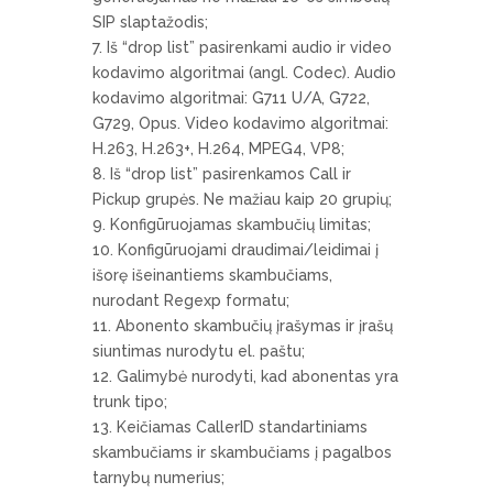
SIP slaptažodis;
Iš “drop list” pasirenkami audio ir video
kodavimo algoritmai (angl. Codec). Audio
kodavimo algoritmai: G711 U/A, G722,
G729, Opus. Video kodavimo algoritmai:
H.263, H.263+, H.264, MPEG4, VP8;
Iš “drop list” pasirenkamos Call ir
Pickup grupės. Ne mažiau kaip 20 grupių;
Konfigūruojamas skambučių limitas;
Konfigūruojami draudimai/leidimai į
išorę išeinantiems skambučiams,
nurodant Regexp formatu;
Abonento skambučių įrašymas ir įrašų
siuntimas nurodytu el. paštu;
Galimybė nurodyti, kad abonentas yra
trunk tipo;
Keičiamas CallerID standartiniams
skambučiams ir skambučiams į pagalbos
tarnybų numerius;