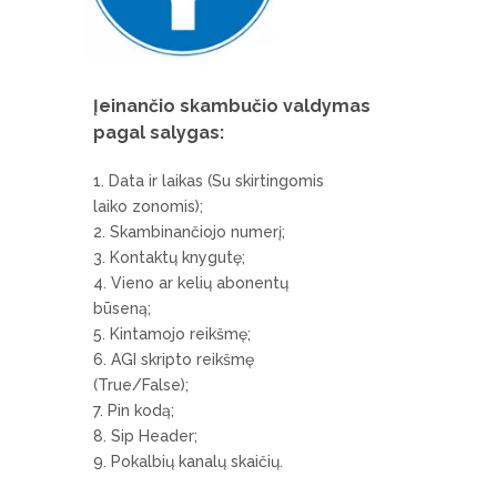
Įeinančio skambučio valdymas
pagal salygas:
Data ir laikas (Su skirtingomis
laiko zonomis);
Skambinančiojo numerį;
Kontaktų knygutę;
Vieno ar kelių abonentų
būseną;
Kintamojo reikšmę;
AGI skripto reikšmę
(True/False);
Pin kodą;
Sip Header;
Pokalbių kanalų skaičių.