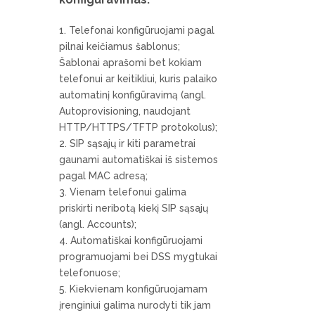
Telefonai konfigūruojami pagal
pilnai keičiamus šablonus;
Šablonai aprašomi bet kokiam
telefonui ar keitikliui, kuris palaiko
automatinį konfigūravimą (angl.
Autoprovisioning, naudojant
HTTP/HTTPS/TFTP protokolus);
SIP sąsajų ir kiti parametrai
gaunami automatiškai iš sistemos
pagal MAC adresą;
Vienam telefonui galima
priskirti neribotą kiekį SIP sąsajų
(angl. Accounts);
Automatiškai konfigūruojami
programuojami bei DSS mygtukai
telefonuose;
Kiekvienam konfigūruojamam
įrenginiui galima nurodyti tik jam