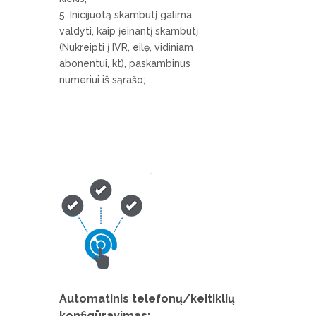
Inicijuotą skambutį galima
valdyti, kaip įeinantį skambutį
(Nukreipti į IVR, eilę, vidiniam
abonentui, kt), paskambinus
numeriui iš sąrašo;
Automatinis telefonų/keitiklių
konfigūravimas: