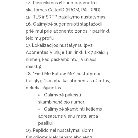
Pasirinkimas iš kurio parametro
skaitomas CallerID (FROM, PAI, RPID);
TLS ir SRTP palaikymo nustatymas;
Galimybė sugeneruoti slaptažodį
priėjimui prie abonento zonos ir pasirinkti
leidimų profilį;
Lokalizacijos nustatymai (pvz.:
Abonentas Vilniuje turi rinkti tik 7 skaičių
numerį, kad paskambintų į Vilniaus
miestą);
“Find Me Follow Me” nustatymai
besąlygiškai arba kai abonentas užimtas,
nekelia, išjungtas:
Galimybė pakeisti
skambinančiojo numerį
Galimybė skambinti keliems
adresatams vienu metu arba
paeiliui
Papildomai nustatymai šioms
funkcijoms kiekvienam abonentui: