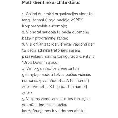
Multiklientinė architektūra:
Galimi du atskiri organizacijos vienetai
(angl. tenants) toje pačioje VSPBX
Korporatyvinis sistemoje;
Vienetai naudoja tą pačią duomenų
bazę ir programinę įrangą;
Visi organizacijos vienetai valdomi per
tą pačią administratoriaus sąsają,
pasirenkant norimą konfigūruoti klientą iš
“Drop Down” sąrašo;
Visi organizacijos vienetai turi
galimybę naudoti tokius pačius vidinius
numerius (pvz.: Vienetas A turi numerį
2001, Vienetas B taip pat turi numerį
2001);
Visiems vienetams stoties funkcijos
yra būti identiškos, tačiau
konfigūruojamos ir valdomos atskirai.